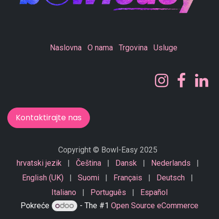
Naslovna
O nama
Trgovina
Usluge
Kontaktirajte nas
Copyright © Bowl-Easy 2025
hrvatski jezik
|
Čeština
|
Dansk
|
Nederlands
|
English (UK)
|
Suomi
|
Français
|
Deutsch
|
Italiano
|
Português
|
Español
Pokreće
- The #1
Open Source eCommerce