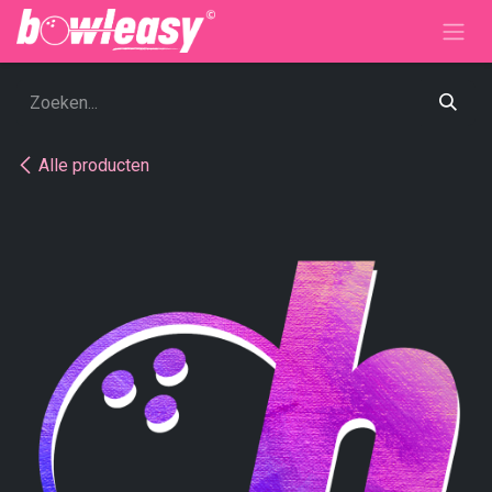
Overslaan naar inhoud
Alle producten